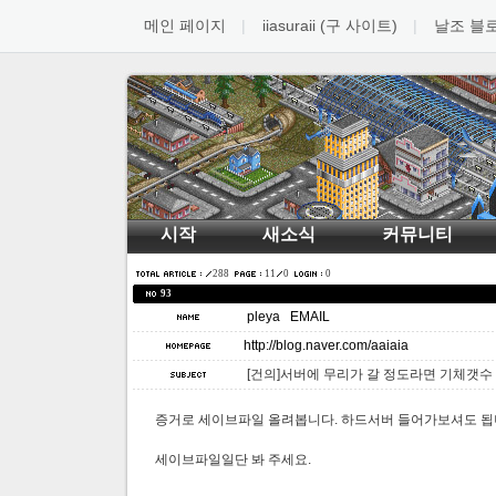
메인 페이지
iiasuraii (구 사이트)
날조 블
시작
새소식
커뮤니티
288
11
0
0
93
pleya
EMAIL
http://blog.naver.com/aaiaia
[건의]서버에 무리가 갈 정도라면 기체갯수
증거로 세이브파일 올려봅니다. 하드서버 들어가보셔도 됩니
세이브파일일단 봐 주세요.