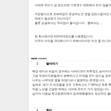
서버에 무리가 갈 정도라면 기체갯수 제한해야 되지 않을
저런형식으로 트레픽없이 운송하는건 정말 감탄스럽지만 
제제가 필요한거 아닌지요?
물론 싱글에서는 무리없이 돌아갑니다... 웹에서는 ...
한 회사에서만 620여대정도를 사용중입니다.
아무리 이익을 극대화시키기 위해서라지만 저건 좀 아니라
1
별바라기
해당 세이브 파일의 경우에는 서버리셋이 하루정도 늦어지다보
가끔 부관리자분들께서 깜빡하시고 리셋을 하지 않으실 경우
나무는 나무대로 맵을 뒤덮다보니 발생하는 문제입니다.
실제로, 제가 저 라인들을 모두 구축하고서 7~80여년 흐른 
처음 노선을 건설한 뒤에는 서버에 무리가 가지 않았습니다.
심지어 다음날 학교컴퓨터에서 접속해봤을때도 정상적인 플
2
루리