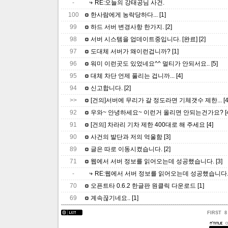
-
RE:오늘의 강태공님 사건.
100
한사람에게 농락당하다...
[1]
99
하드 서버 변경사항 한가지.
[2]
98
서버 시스템을 업데이트중입니다. [완료]
[2]
97
도대체 서버가 왜이런겁니까?
[1]
96
워미 이런곳도 있었네요^^ 멀티가 안되서요..
[5]
95
대체 차단 언제 풀리는 겁니까...
[4]
94
신고합니다.
[2]
>>
[건의]서버에 무리가 갈 정도라면 기체갯수 제한...
[4
92
우와~ 안녕하세요~ 이런거 올리면 안되는건가요?
[
91
[건의] 차라리 기차 제한 400대로 해 주세요
[4]
90
사건의 발단과 저의 억울함
[3]
89
글은 따로 이동시켰습니다.
[2]
71
웹에서 서버 정보를 읽어오는데 성공했습니다.
[3]
-
RE:웹에서 서버 정보를 읽어오는데 성공했습니다
70
오픈트타 0.6.2 한글판 원클릭 다운로드
[1]
69
계속끊기네요..
[1]
FIRST
8