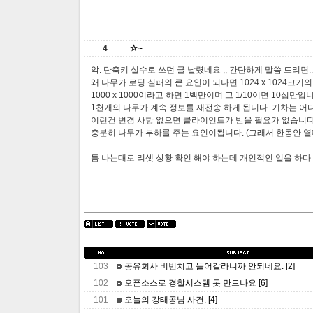
4
☆~
악. 단축키 실수로 쓰던 글 날렸네요 ;; 간단하게 말씀 드리면..
왜 나무가 로딩 실패의 큰 요인이 되나면 1024 x 1024크
1000 x 1000이라고 하면 1백만이며 그 1/10이면 10십만
1천개의 나무가 계속 정보를 재전송 하게 됩니다. 기차는 
이런건 변경 사항 없으면 클라이언트가 받을 필요가 없습니다.
충분히 나무가 부하를 주는 요인이됩니다. (그래서 한동안 열
틈 나는대로 리셋 상황 확인 해야 하는데 개인적인 일을 하다 
103
공유회사 비번치고 들어갈라니까 안되네요.
[2]
102
오픈소스로 경찰시스템 못 만드나요
[6]
101
오늘의 강태공님 사건.
[4]