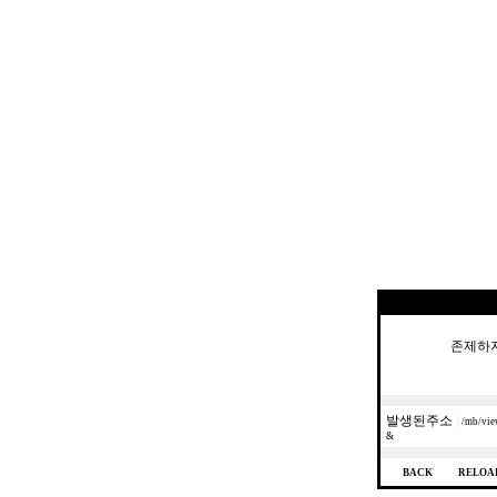
존제하지
발생된주소
|
/mb/vi
&