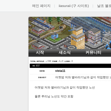
메인 페이지
iiasuraii (구 사이트)
날조 블
시작
새소식
커뮤니티
288
6
0
0
157
vista11
어젯밤 저와 별바라기님과 같이 작업했던 
어젯밤 저와 별바라기님과 같이 작업했던 노선
물론 루리님 노선도 약간 포함