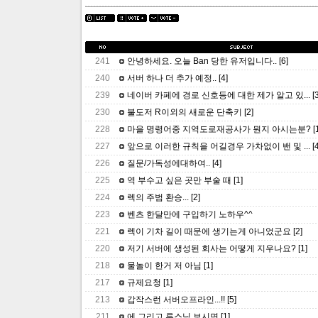
241
안녕하세요. 오늘 Ban 당한 유저입니다..
[6]
240
서버 하나 더 추가 예정..
[4]
239
네이버 카페에 경로 신호등에 대한 제가 알고 있...
[
230
불도저 R이외의 새로운 단축키
[2]
228
마을 명령어중 지역도로재공사가 뭔지 아시는분?
[
227
앞으로 이러한 규칙을 어길경우 가차없이 밴 및 ...
[
226
질문/가독성에대하여..
[4]
225
역 부수고 싶은 곳만 부술 때
[1]
224
렉의 주범 환승...
[2]
223
벤츠 한달만에 구입하기 노하우^^
221
렉이 기차 길이 때문에 생기는게 아니었군요
[2]
220
저기 서버에 생성된 회사는 어떻게 지우나요?
[1]
218
물놀이 한거 저 아님
[1]
217
규제요청
[1]
213
갑작스런 서버오프라인...!!
[5]
211
에 그리고 루스님 보시면
[1]