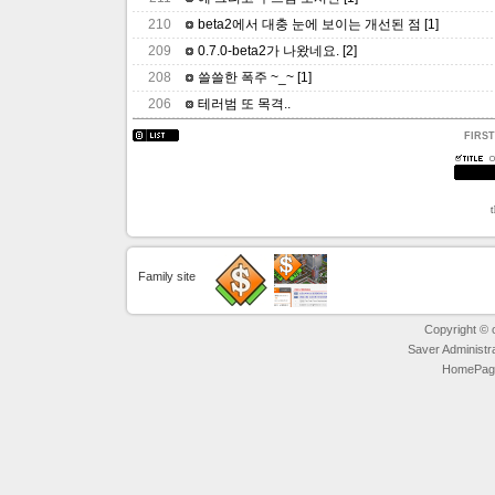
210
beta2에서 대충 눈에 보이는 개선된 점
[1]
209
0.7.0-beta2가 나왔네요.
[2]
208
쓸쓸한 폭주 ~_~
[1]
206
테러범 또 목격..
FIRST
Family site
Copyright © ot
Saver Administr
HomePage