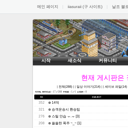
메인 페이지
iiasuraii (구 사이트)
날조 블
시작
새소식
커뮤니티
현재 게시판은
|
전체(288)
| |
일상 이야기(214)
| |
세이브 파일(14)
17
288
1
1
0
352
14억
321
승객운송시 환승팁
276
스틸 안습 ㅜ.ㅜ
[3]
208
쓸쓸한 폭주 ~_~
[1]