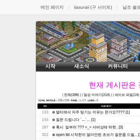
메인 페이지
iiasuraii (구 사이트)
날조 블
시작
새소식
커뮤니티
현재 게시판은
|
전체(288)
| |
일상 이야기(214)
| |
세이브 파일(14)
288
288
1
15
0
133
멀티에서 자주 팅기는 이유는 몬가요????
[1]
143
질문 드립니다 `ㅡ`....
[1]
187
혹시 일부러 ??? =_= 서버상태 하핫..
[3]
302
open ttd 시작한지 얼마안된 초보가 질문좀 드릴...
[