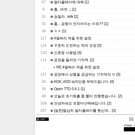
67
멀티플레이에 대해
[1]
9
흠...버전 ;;;
[1]
31
승질라...kdk
[2]
35
흠....공항이 안지어지는 이유??
[1]
38
ㅎㅎ
[1]
127
4열짜리 역을 위한 설정
126
꾸준히 도전하는 역의 모양
[3]
130
신호등 사용법
[3]
131
공장을 둘러싼 기차역.
[2]
-
RE:4열짜리 역을 위한 설정
137
공장에서 상품을 공급하는 기차역의 수
[3]
30
KDK, ADD ip차단좀 부탁드립니다.
[4]
39
Open TTD 0.6.1
[1]
48
오늘은 초기화를 쫌 빨리 진행했습니다..
[2]
339
안녕하세요 포항마산택배입니다.
[2]
297
[질문]열심히 멀티플레이를 했는데...
[3]
[
1
]